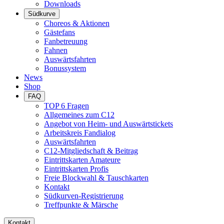
Downloads
Südkurve
Choreos & Aktionen
Gästefans
Fanbetreuung
Fahnen
Auswärtsfahrten
Bonussystem
News
Shop
FAQ
TOP 6 Fragen
Allgemeines zum C12
Angebot von Heim- und Auswärtstickets
Arbeitskreis Fandialog
Auswärtsfahrten
C12-Mitgliedschaft & Beitrag
Eintrittskarten Amateure
Eintrittskarten Profis
Freie Blockwahl & Tauschkarten
Kontakt
Südkurven-Registrierung
Treffpunkte & Märsche
Kontakt