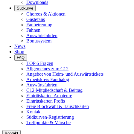
Downloads
Südkurve
Choreos & Aktionen
Gästefans
Fanbetreuung
Fahnen
Auswärtsfahrten
Bonussystem
News
Shop
FAQ
TOP 6 Fragen
Allgemeines zum C12
Angebot von Heim- und Auswärtstickets
Arbeitskreis Fandialog
Auswärtsfahrten
C12-Mitgliedschaft & Beitrag
Eintrittskarten Amateure
Eintrittskarten Profis
Freie Blockwahl & Tauschkarten
Kontakt
Südkurven-Registrierung
Treffpunkte & Märsche
Kontakt