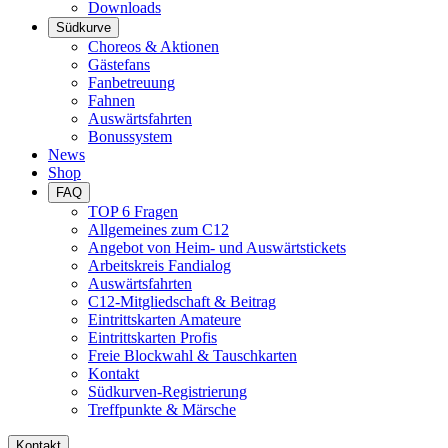
Downloads
Südkurve
Choreos & Aktionen
Gästefans
Fanbetreuung
Fahnen
Auswärtsfahrten
Bonussystem
News
Shop
FAQ
TOP 6 Fragen
Allgemeines zum C12
Angebot von Heim- und Auswärtstickets
Arbeitskreis Fandialog
Auswärtsfahrten
C12-Mitgliedschaft & Beitrag
Eintrittskarten Amateure
Eintrittskarten Profis
Freie Blockwahl & Tauschkarten
Kontakt
Südkurven-Registrierung
Treffpunkte & Märsche
Kontakt