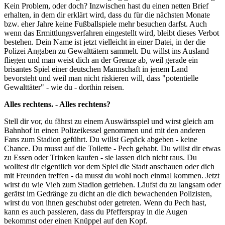
Kein Problem, oder doch? Inzwischen hast du einen netten Brief
erhalten, in dem dir erklärt wird, dass du für die nächsten Monate
bzw. eher Jahre keine Fußballspiele mehr besuchen darfst. Auch
wenn das Ermittlungsverfahren eingestellt wird, bleibt dieses Verbot
bestehen. Dein Name ist jetzt vielleicht in einer Datei, in der die
Polizei Angaben zu Gewalttätern sammelt. Du willst ins Ausland
fliegen und man weist dich an der Grenze ab, weil gerade ein
brisantes Spiel einer deutschen Mannschaft in jenem Land
bevorsteht und weil man nicht riskieren will, dass "potentielle
Gewalttäter" - wie du - dorthin reisen.
Alles rechtens. - Alles rechtens?
Stell dir vor, du fährst zu einem Auswärtsspiel und wirst gleich am
Bahnhof in einen Polizeikessel genommen und mit den anderen
Fans zum Stadion geführt. Du willst Gepäck abgeben - keine
Chance. Du musst auf die Toilette - Pech gehabt. Du willst dir etwas
zu Essen oder Trinken kaufen - sie lassen dich nicht raus. Du
wolltest dir eigentlich vor dem Spiel die Stadt anschauen oder dich
mit Freunden treffen - da musst du wohl noch einmal kommen. Jetzt
wirst du wie Vieh zum Stadion getrieben. Läufst du zu langsam oder
gerätst im Gedränge zu dicht an die dich bewachenden Polizisten,
wirst du von ihnen geschubst oder getreten. Wenn du Pech hast,
kann es auch passieren, dass du Pfefferspray in die Augen
bekommst oder einen Knüppel auf den Kopf.