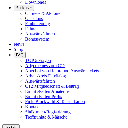
Downloads
Südkurve
Choreos & Aktionen
Gästefans
Fanbetreuung
Fahnen
Auswärtsfahrten
Bonussystem
News
Shop
FAQ
TOP 6 Fragen
Allgemeines zum C12
Angebot von Heim- und Auswärtstickets
Arbeitskreis Fandialog
Auswärtsfahrten
C12-Mitgliedschaft & Beitrag
Eintrittskarten Amateure
Eintrittskarten Profis
Freie Blockwahl & Tauschkarten
Kontakt
Südkurven-Registrierung
Treffpunkte & Märsche
Kontakt