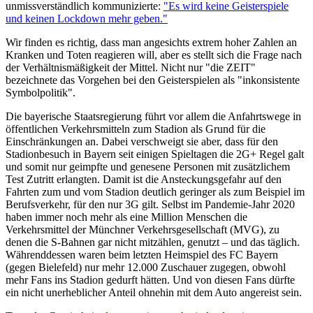
unmissverständlich kommunizierte:
"Es wird keine Geisterspiele
und keinen Lockdown mehr geben."
Wir finden es richtig, dass man angesichts extrem hoher Zahlen an
Kranken und Toten reagieren will, aber es stellt sich die Frage nach
der Verhältnismäßigkeit der Mittel. Nicht nur "die ZEIT"
bezeichnete das Vorgehen bei den Geisterspielen als "inkonsistente
Symbolpolitik".
Die bayerische Staatsregierung führt vor allem die Anfahrtswege in
öffentlichen Verkehrsmitteln zum Stadion als Grund für die
Einschränkungen an. Dabei verschweigt sie aber, dass für den
Stadionbesuch in Bayern seit einigen Spieltagen die 2G+ Regel galt
und somit nur geimpfte und genesene Personen mit zusätzlichem
Test Zutritt erlangten. Damit ist die Ansteckungsgefahr auf den
Fahrten zum und vom Stadion deutlich geringer als zum Beispiel im
Berufsverkehr, für den nur 3G gilt. Selbst im Pandemie-Jahr 2020
haben immer noch mehr als eine Million Menschen die
Verkehrsmittel der Münchner Verkehrsgesellschaft (MVG), zu
denen die S-Bahnen gar nicht mitzählen, genutzt – und das täglich.
Währenddessen waren beim letzten Heimspiel des FC Bayern
(gegen Bielefeld) nur mehr 12.000 Zuschauer zugegen, obwohl
mehr Fans ins Stadion gedurft hätten. Und von diesen Fans dürfte
ein nicht unerheblicher Anteil ohnehin mit dem Auto angereist sein.