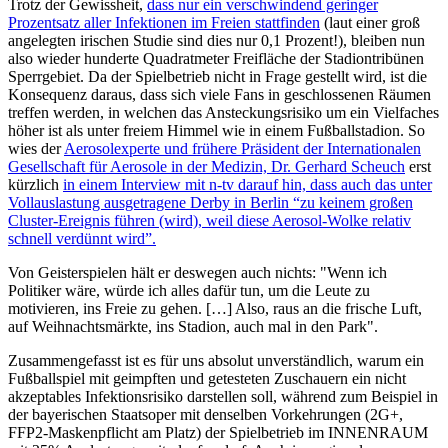
Trotz der Gewissheit,
dass nur ein verschwindend geringer
Prozentsatz aller Infektionen im Freien stattfinden
(laut einer groß
angelegten irischen Studie sind dies nur 0,1 Prozent!), bleiben nun
also wieder hunderte Quadratmeter Freifläche der Stadiontribünen
Sperrgebiet. Da der Spielbetrieb nicht in Frage gestellt wird, ist die
Konsequenz daraus, dass sich viele Fans in geschlossenen Räumen
treffen werden, in welchen das Ansteckungsrisiko um ein Vielfaches
höher ist als unter freiem Himmel wie in einem Fußballstadion. So
wies der
Aerosolexperte und frühere Präsident der Internationalen
Gesellschaft für Aerosole in der Medizin, Dr. Gerhard Scheuch
erst
kürzlich
in einem Interview mit n-tv darauf hin, dass auch das unter
Vollauslastung ausgetragene Derby in Berlin “zu keinem großen
Cluster-Ereignis führen (wird), weil diese Aerosol-Wolke relativ
schnell verdünnt wird”.
Von Geisterspielen hält er deswegen auch nichts: "Wenn ich
Politiker wäre, würde ich alles dafür tun, um die Leute zu
motivieren, ins Freie zu gehen. […] Also, raus an die frische Luft,
auf Weihnachtsmärkte, ins Stadion, auch mal in den Park".
Zusammengefasst ist es für uns absolut unverständlich, warum ein
Fußballspiel mit geimpften und getesteten Zuschauern ein nicht
akzeptables Infektionsrisiko darstellen soll, während zum Beispiel in
der bayerischen Staatsoper mit denselben Vorkehrungen (2G+,
FFP2-Maskenpflicht am Platz) der Spielbetrieb im INNENRAUM