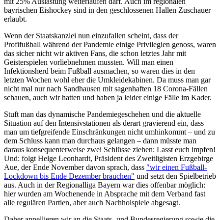
mit 25% Auslastung weiterlaufen darf. Auch im regionalen
bayrischen Eishockey sind in den geschlossenen Hallen Zuschauer
erlaubt.
Wenn der Staatskanzlei nun einzufallen scheint, dass der
Profifußball während der Pandemie einige Privilegien genoss, waren
das sicher nicht wir aktiven Fans, die schon letztes Jahr mit
Geisterspielen vorliebnehmen mussten. Will man einen
Infektionsherd beim Fußball ausmachen, so waren dies in den
letzten Wochen wohl eher die Umkleidekabinen. Da muss man gar
nicht mal nur nach Sandhausen mit sagenhaften 18 Corona-Fällen
schauen, auch wir hatten und haben ja leider einige Fälle im Kader.
Stuft man das dynamische Pandemiegeschehen und die aktuelle
Situation auf den Intensivstationen als derart gravierend ein, dass
man um tiefgreifende Einschränkungen nicht umhinkommt – und zu
dem Schluss kann man durchaus gelangen – dann müsste man
daraus konsequenterweise zwei Schlüsse ziehen: Lasst euch impfen!
Und: folgt Helge Leonhardt, Präsident des Zweitligisten Erzgebirge
Aue, der Ende November davon sprach, dass
"wir einen Fußball-
Lockdown bis Ende Dezember brauchen"
und setzt den Spielbetrieb
aus. Auch in der Regionalliga Bayern war dies offenbar möglich:
hier wurden am Wochenende in Absprache mit dem Verband fast
alle regulären Partien, aber auch Nachholspiele abgesagt.
Daher appellieren wir an die Staats- und Bundesregierung sowie die