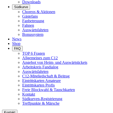
Downloads
Südkurve
Choreos & Aktionen
Gästefans
Fanbetreuung
Fahnen
Auswärtsfahrten
Bonussystem
News
Shop
FAQ
TOP 6 Fragen
Allgemeines zum C12
Angebot von Heim- und Auswärtstickets
Arbeitskreis Fandialog
Auswärtsfahrten
C12-Mitgliedschaft & Beitrag
Eintrittskarten Amateure
Eintrittskarten Profis
Freie Blockwahl & Tauschkarten
Kontakt
Südkurven-Registrierung
Treffpunkte & Märsche
Kontakt