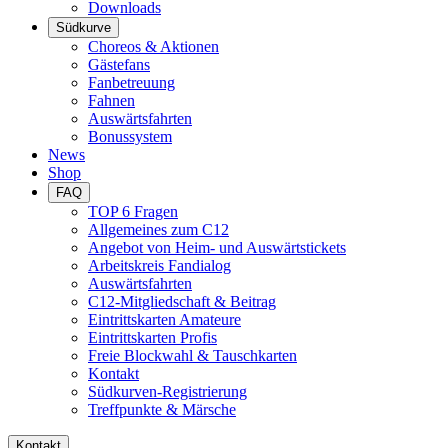
Downloads
Südkurve
Choreos & Aktionen
Gästefans
Fanbetreuung
Fahnen
Auswärtsfahrten
Bonussystem
News
Shop
FAQ
TOP 6 Fragen
Allgemeines zum C12
Angebot von Heim- und Auswärtstickets
Arbeitskreis Fandialog
Auswärtsfahrten
C12-Mitgliedschaft & Beitrag
Eintrittskarten Amateure
Eintrittskarten Profis
Freie Blockwahl & Tauschkarten
Kontakt
Südkurven-Registrierung
Treffpunkte & Märsche
Kontakt