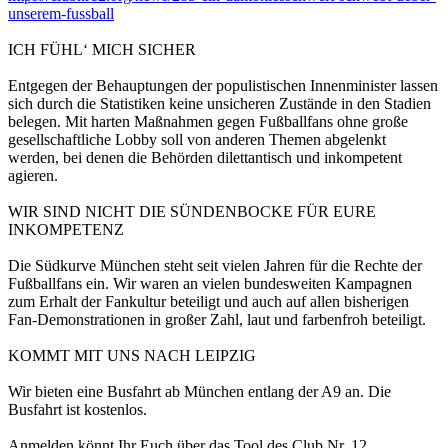
unserem-fussball
ICH FÜHL‘ MICH SICHER
Entgegen der Behauptungen der populistischen Innenminister lassen
sich durch die Statistiken keine unsicheren Zustände in den Stadien
belegen. Mit harten Maßnahmen gegen Fußballfans ohne große
gesellschaftliche Lobby soll von anderen Themen abgelenkt
werden, bei denen die Behörden dilettantisch und inkompetent
agieren.
WIR SIND NICHT DIE SÜNDENBOCKE FÜR EURE
INKOMPETENZ
Die Südkurve München steht seit vielen Jahren für die Rechte der
Fußballfans ein. Wir waren an vielen bundesweiten Kampagnen
zum Erhalt der Fankultur beteiligt und auch auf allen bisherigen
Fan-Demonstrationen in großer Zahl, laut und farbenfroh beteiligt.
KOMMT MIT UNS NACH LEIPZIG
Wir bieten eine Busfahrt ab München entlang der A9 an. Die
Busfahrt ist kostenlos.
Anmelden könnt Ihr Euch über das Tool des Club Nr. 12.