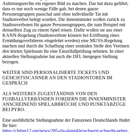
Anhörungsrechts ein eigenes Bild zu machen. Das hat dazu geführt,
dass es nur noch wenige Fälle gab, bei denen ganze
Personengruppen pauschal und ohne individuelle Tat mit
Stadionverbot belegt wurden. Die Innenminister wollen zurück zu
Stadionverboten für ganze Personengruppen, die zum Beispiel mit
demselben Zug zu einem Spiel reisen. Dafür wollen sie aus einer
KANN-Regelung (Stadionverbote können bei Eröffnung eines
Ermittlungsverfahrens eingeleitet werden) eine MUSS-Regelung
machen und durch die Schaffung einer zentralen Stelle den Vereinen
den letzten Spielraum für eine Einzelfallprüfung nehmen. In einer
aktuellen Stellungnahme hat auch die DFL hiergegen Stellung
bezogen.
WEITER SIND PERSONALISIERTE TICKETS UND
GESICHTSSCANNER AN DEN STADIONTOREN IM
GESPRÄCH
ALS WEITERES ZUGESTÄNDNIS VON DEN
FUẞBALLVERBÄNDEN FORDERN DIE INNENMINISTER
ANSCHEINEND SPIELABBRÜCHE UND PUNKTABZÜGE
BEI PYRO.
Eine ausführliche Stellungnahme der Fanszenen Deutschlands findet
Ihr hier:
https://clubnr12.org/news/285-ein-damoklesschwert-schwebt-ueber-