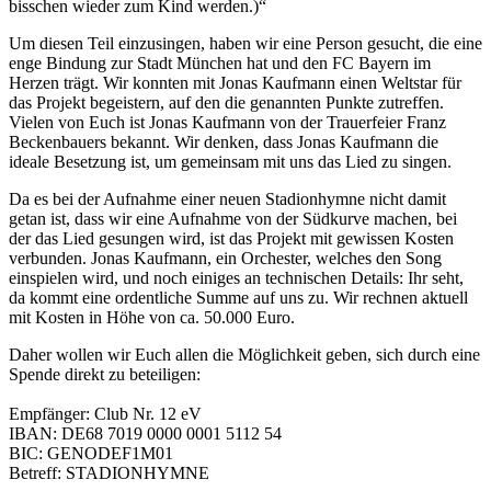
bisschen wieder zum Kind werden.)“
Um diesen Teil einzusingen, haben wir eine Person gesucht, die eine
enge Bindung zur Stadt München hat und den FC Bayern im
Herzen trägt. Wir konnten mit Jonas Kaufmann einen Weltstar für
das Projekt begeistern, auf den die genannten Punkte zutreffen.
Vielen von Euch ist Jonas Kaufmann von der Trauerfeier Franz
Beckenbauers bekannt. Wir denken, dass Jonas Kaufmann die
ideale Besetzung ist, um gemeinsam mit uns das Lied zu singen.
Da es bei der Aufnahme einer neuen Stadionhymne nicht damit
getan ist, dass wir eine Aufnahme von der Südkurve machen, bei
der das Lied gesungen wird, ist das Projekt mit gewissen Kosten
verbunden. Jonas Kaufmann, ein Orchester, welches den Song
einspielen wird, und noch einiges an technischen Details: Ihr seht,
da kommt eine ordentliche Summe auf uns zu. Wir rechnen aktuell
mit Kosten in Höhe von ca. 50.000 Euro.
Daher wollen wir Euch allen die Möglichkeit geben, sich durch eine
Spende direkt zu beteiligen:
Empfänger: Club Nr. 12 eV
IBAN: DE68 7019 0000 0001 5112 54
BIC: GENODEF1M01
Betreff: STADIONHYMNE