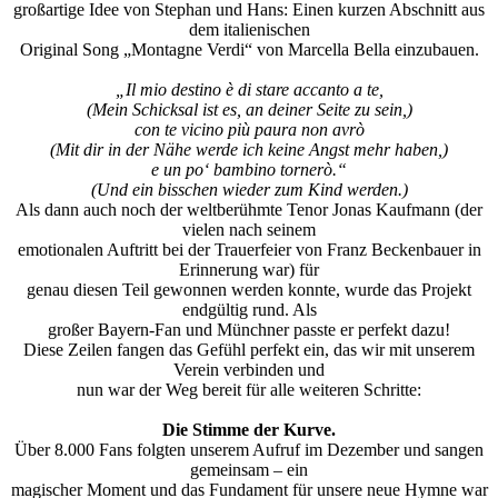
großartige Idee von Stephan und Hans: Einen kurzen Abschnitt aus
dem italienischen
Original Song „Montagne Verdi“ von Marcella Bella einzubauen.
„Il mio destino è di stare accanto a te,
(Mein Schicksal ist es, an deiner Seite zu sein,)
con te vicino più paura non avrò
(Mit dir in der Nähe werde ich keine Angst mehr haben,)
e un po‘ bambino tornerò.“
(Und ein bisschen wieder zum Kind werden.)
Als dann auch noch der weltberühmte Tenor Jonas Kaufmann (der
vielen nach seinem
emotionalen Auftritt bei der Trauerfeier von Franz Beckenbauer in
Erinnerung war) für
genau diesen Teil gewonnen werden konnte, wurde das Projekt
endgültig rund. Als
großer Bayern-Fan und Münchner passte er perfekt dazu!
Diese Zeilen fangen das Gefühl perfekt ein, das wir mit unserem
Verein verbinden und
nun war der Weg bereit für alle weiteren Schritte:
Die Stimme der Kurve.
Über 8.000 Fans folgten unserem Aufruf im Dezember und sangen
gemeinsam – ein
magischer Moment und das Fundament für unsere neue Hymne war