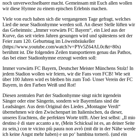
noch unverwechselbarer macht. Gemeinsam mit Euch allen wollen
wir diese Hymne zu einem epischen Erlebnis machen.
Viele von euch haben sich die vergangenen Tage gefragt, welches
Lied die neue Stadionhymne werden soll. An dieser Stelle lüften wir
das Geheimnis: „Immer vorwärts FC Bayern“, ein Lied aus der
Kurve, das seit vielen Jahren gesungen wird und spätestens seit der
Feier zum 120. Geburtstag im Löwenbräukeller
(https://www.youtube.com/watch?v=PYv5Z64AL0c&t=80s)
berühmt ist. Die folgenden Zeilen transportieren genau das Pathos,
das bei einer Stadionhymne erzeugt werden soll:
Immer vorwärts FC Bayern, Deutscher Meister Münchens Stolz! In
jedem Stadion wollen wir feiern, wir die Fans vom FCB! Wie seit
über 100 Jahren wird es bleiben bis zum Tod- Unser Verein der FC
Bayern, in den Farben Weiß und Rot!
Diesen zentralen Part der Stadionhymne singt nicht irgendein
Sänger oder eine Sängerin, sondern wir Bayernfans sind die
Leadsänger. Aus dem Original des Liedes „Montagne Verdi“
übernehmen wir den Zwischenpart im Italienischen, da dieser,
unseres Erachtens, die perfekten Worte trifft. Aber lest selbst: „Il mio
destino è di stare accanto a te, (Mein Schicksal ist es, an deiner Seite
zu sein,) con te vicino più paura non avrò (mit dir in der Nähe werde
ich keine Angst mehr haben) e un po‘ bambina tornerò. (und ein