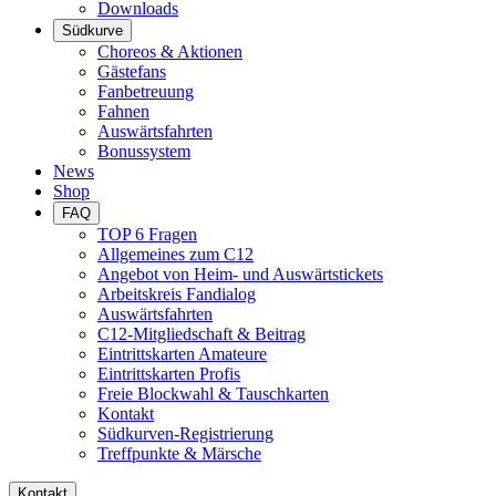
Downloads
Südkurve
Choreos & Aktionen
Gästefans
Fanbetreuung
Fahnen
Auswärtsfahrten
Bonussystem
News
Shop
FAQ
TOP 6 Fragen
Allgemeines zum C12
Angebot von Heim- und Auswärtstickets
Arbeitskreis Fandialog
Auswärtsfahrten
C12-Mitgliedschaft & Beitrag
Eintrittskarten Amateure
Eintrittskarten Profis
Freie Blockwahl & Tauschkarten
Kontakt
Südkurven-Registrierung
Treffpunkte & Märsche
Kontakt