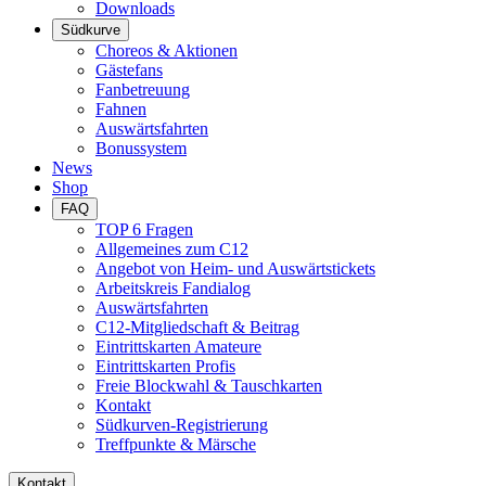
Downloads
Südkurve
Choreos & Aktionen
Gästefans
Fanbetreuung
Fahnen
Auswärtsfahrten
Bonussystem
News
Shop
FAQ
TOP 6 Fragen
Allgemeines zum C12
Angebot von Heim- und Auswärtstickets
Arbeitskreis Fandialog
Auswärtsfahrten
C12-Mitgliedschaft & Beitrag
Eintrittskarten Amateure
Eintrittskarten Profis
Freie Blockwahl & Tauschkarten
Kontakt
Südkurven-Registrierung
Treffpunkte & Märsche
Kontakt