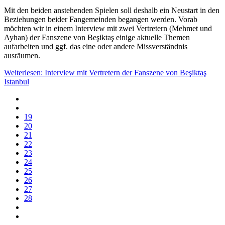
Mit den beiden anstehenden Spielen soll deshalb ein Neustart in den
Beziehungen beider Fangemeinden begangen werden. Vorab
möchten wir in einem Interview mit zwei Vertretern (Mehmet und
Ayhan) der Fanszene von Beşiktaş einige aktuelle Themen
aufarbeiten und ggf. das eine oder andere Missverständnis
ausräumen.
Weiterlesen: Interview mit Vertretern der Fanszene von Beşiktaş
Istanbul
19
20
21
22
23
24
25
26
27
28