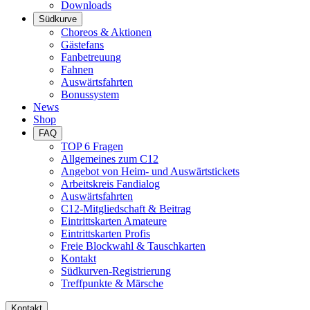
Downloads
Südkurve
Choreos & Aktionen
Gästefans
Fanbetreuung
Fahnen
Auswärtsfahrten
Bonussystem
News
Shop
FAQ
TOP 6 Fragen
Allgemeines zum C12
Angebot von Heim- und Auswärtstickets
Arbeitskreis Fandialog
Auswärtsfahrten
C12-Mitgliedschaft & Beitrag
Eintrittskarten Amateure
Eintrittskarten Profis
Freie Blockwahl & Tauschkarten
Kontakt
Südkurven-Registrierung
Treffpunkte & Märsche
Kontakt