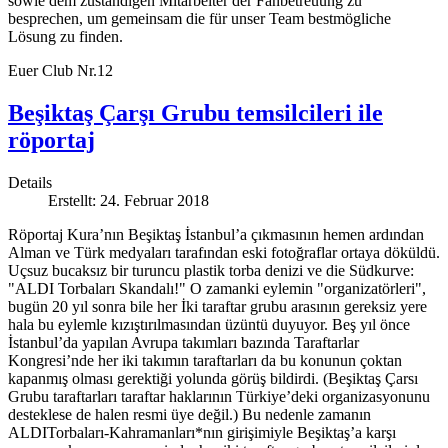
sowie dem zuständigen Mitarbeiter der Fanbetreuung zu
besprechen, um gemeinsam die für unser Team bestmögliche
Lösung zu finden.
Euer Club Nr.12
Beşiktaş Çarşı Grubu temsilcileri ile
röportaj
Details
Erstellt: 24. Februar 2018
Röportaj Kura’nın Beşiktaş İstanbul’a çıkmasının hemen ardından
Alman ve Türk medyaları tarafından eski fotoğraflar ortaya döküldü.
Uçsuz bucaksız bir turuncu plastik torba denizi ve die Südkurve:
"ALDI Torbaları Skandalı!" O zamanki eylemin "organizatörleri",
bugün 20 yıl sonra bile her İki taraftar grubu arasının gereksiz yere
hala bu eylemle kızıştırılmasından üzüntü duyuyor. Beş yıl önce
İstanbul’da yapılan Avrupa takımları bazında Taraftarlar
Kongresi’nde her iki takımın taraftarları da bu konunun çoktan
kapanmış olması gerektiği yolunda görüş bildirdi. (Beşiktaş Çarsı
Grubu taraftarları taraftar haklarının Türkiye’deki organizasyonunu
desteklese de halen resmi üye değil.) Bu nedenle zamanın
ALDITorbaları-Kahramanları*nın girişimiyle Beşiktaş’a karşı