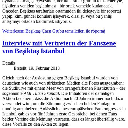
oynanacak maç çerçevesinde, her iki taraftar grubun temsilcileriyle,
ilişkilerin yeniden başlatılması , bir ortak yemekle kutlanacak.
Önceden Beşiktaş taraftarları ortamından iki delegeyle bir röportaj
yapıp, kimi güncel konuları işleyerek, olası şu veya bu yanlış
anlaşmayı ortadan kaldırmak istiyoruz.
Weiterlesen: Beşiktaş Çarşı Grubu temsilcileri ile röportaj
Interview mit Vertretern der Fanszene
von Beşiktaş Istanbul
Details
Erstellt: 19. Februar 2018
Gleich nach der Auslosung gegen Beşiktaş Istanbul wurden von
deutschen wie auch von türkischen Medien alte Fotos ausgegraben:
die Südkurve mit einem Meer von orangefarbenen Plastiktüten – der
sogenannte
Aldi-Tüten-Skandal
. Die Initiatoren der damaligen
Aktion bedauern, dass die Aktion nach 20 Jahren immer noch dazu
verwendet wird, um die Stimmung zwischen beiden Fanlagern
unnötig anzuheizen. Anlässlich eines europäischen Fankongresses in
Istanbul gab es vor fünf Jahren erste Gespräche, bei denen Fans
beider Vereine die Meinung vertraten, dass es längst überfällig wäre,
diese Vorfälle zu den Akten zu legen.